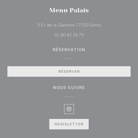
Menu Palais
((ouvre une nouvell
3 Cr de la Garonne 77700 Serris
01 60 43 26 73
RÉSERVATION
RÉSERVER
NOUS SUIVRE
Instagram ((ouvre une nouvelle f
NEWSLETTER