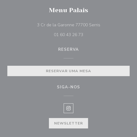
Menu Palais
((abre numa nova j
3 Cr de la Garonne 77700 Serris
01 60 43 26 73
RESERVA
RESERVAR UMA MESA
SIGA-NOS
Instagram ((abre numa nova janel
NEWSLETTER