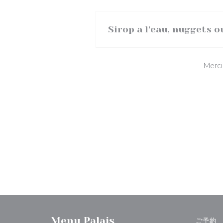
Sirop a l'eau, nuggets o
Merci
Menu Palais
ご予約