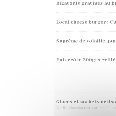
Rigatonis gratinés au B
Local cheese burger : C
Suprême de volaille, pu
Entrecôte 300grs grillé
Glaces et sorbets artisa
Vanille, chocolat noir, caramel fleur 