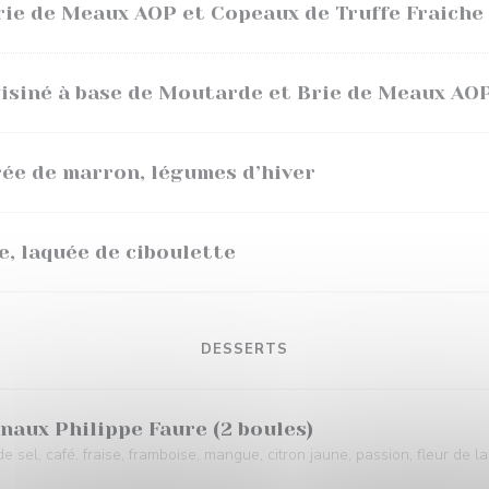
rie de Meaux AOP et Copeaux de Truffe Fraiche
uisiné à base de Moutarde et Brie de Meaux AO
rée de marron, légumes d’hiver
e, laquée de ciboulette
DESSERTS
naux Philippe Faure (2 boules)
de sel, café, fraise, framboise, mangue, citron jaune, passion, fleur de la