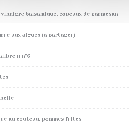
e, vinaigre balsamique, copeaux de parmesan
urre aux algues (à partager)
alibre n n°6
tes
nelle
que au couteau, pommes frites