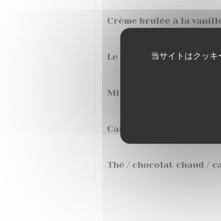
Crème brulée à la vanil
当サイトはクッキ
Le Citron
Mi-cuit au chocolat Valr
Café gourmand
Thé / chocolat chaud /