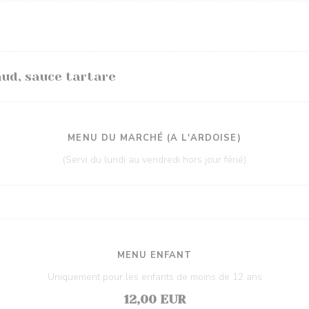
aud, sauce tartare
MENU DU MARCHÉ (A L'ARDOISE)
(Servi du lundi au vendredi hors jour férié)
MENU ENFANT
Uniquement pour les enfants de moins de 12 ans
12,00 EUR